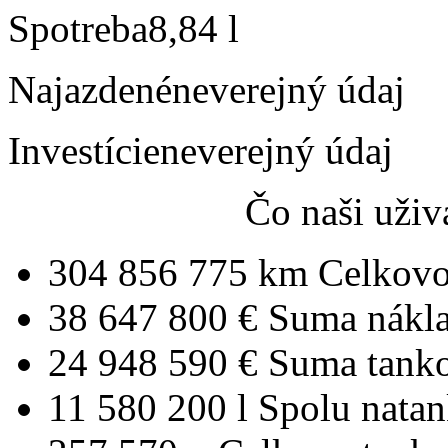
Spotreba
8,84 l
Najazdené
neverejný údaj
Investície
neverejný údaj
Čo naši uživ
304 856 775 km
Celkovo
38 647 800 €
Suma nákl
24 948 590 €
Suma tank
11 580 200 l
Spolu nata