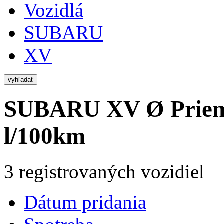
Vozidlá
SUBARU
XV
vyhľadať
SUBARU XV
Ø Priem
l/100km
3 registrovaných vozidiel
Dátum pridania