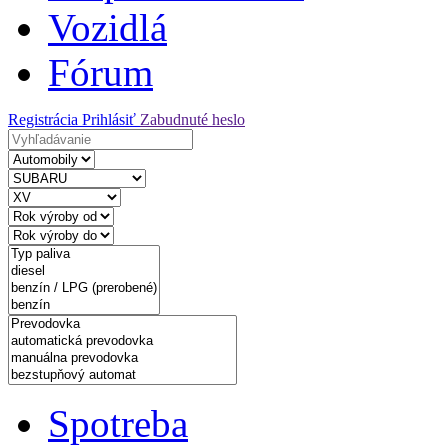
Vozidlá
Fórum
Registrácia
Prihlásiť
Zabudnuté heslo
Spotreba