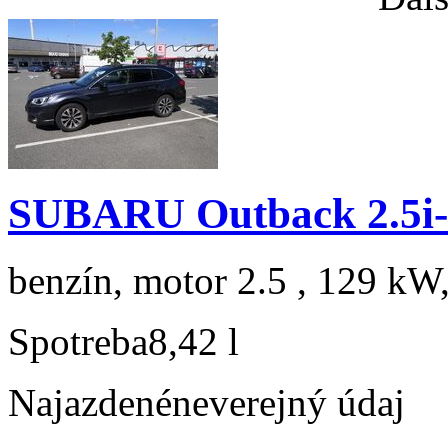
SUBARU Outback 2.5i-
benzín, motor 2.5 , 129 kW,
Spotreba
8,42 l
Najazdené
neverejný údaj