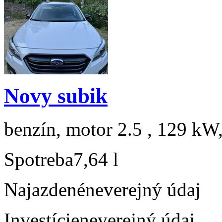
Novy subik
benzín, motor 2.5 , 129 kW,
Spotreba
7,64 l
Najazdené
neverejný údaj
Investície
neverejný údaj