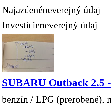
Najazdené
neverejný údaj
Investície
neverejný údaj
SUBARU Outback 2.5 
benzín / LPG (prerobené), m