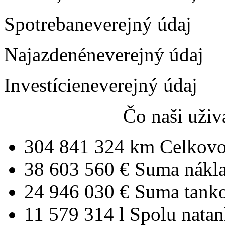
Spotreba
neverejný údaj
Najazdené
neverejný údaj
Investície
neverejný údaj
Čo naši uživ
304 841 324 km
Celkovo
38 603 560 €
Suma nákl
24 946 030 €
Suma tank
11 579 314 l
Spolu nata