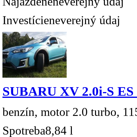
Najazdené
neverejný údaj
Investície
neverejný údaj
SUBARU XV 2.0i-S ES
benzín, motor 2.0 turbo, 11
Spotreba
8,84 l