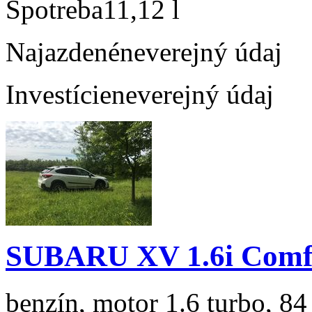
Spotreba
11,12 l
Najazdené
neverejný údaj
Investície
neverejný údaj
SUBARU XV 1.6i Comf
benzín, motor 1.6 turbo, 84