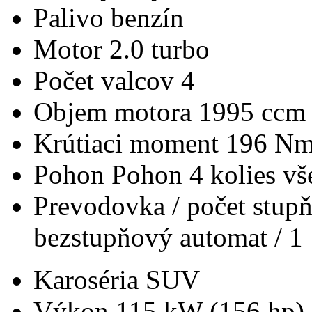
Palivo
benzín
Motor
2.0 turbo
Počet valcov
4
Objem motora
1995 ccm
Krútiaci moment
196 N
Pohon
Pohon 4 kolies v
Prevodovka / počet stup
bezstupňový automat / 1
Karoséria
SUV
Výkon
115 kW (156 hp)