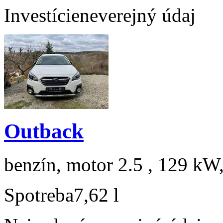
Investície
neverejný údaj
Outback
benzín, motor 2.5 , 129 kW,
Spotreba
7,62 l