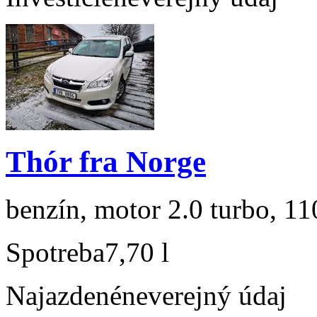
Thór fra Norge
benzín, motor 2.0 turbo, 11
Spotreba
7,70 l
Najazdené
neverejný údaj